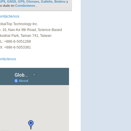
GPS
,
GNSS
,
GPS
,
Glonass
,
Gallelio
,
Beidou
y
no dude en
Contáctenos
.
ontáctenos
obalTop Technology Inc.
. 16, Nan-Ke 9th Road, Science-Based
dustrial Park, Tainan 741, Taiwan
L: +886-6-5051268
X: +886-6-5053381
ntáctenos