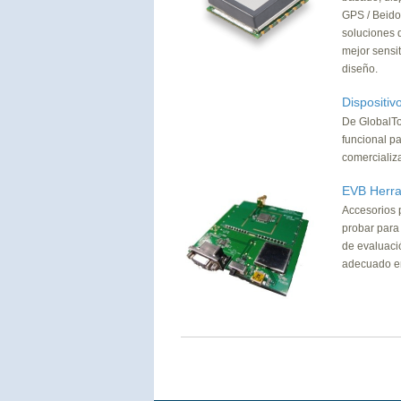
GPS / Beido
soluciones 
mejor sensit
diseño.
Dispositiv
De GlobalTop
funcional p
comercializa
EVB Herra
Accesorios 
probar para
de evaluaci
adecuado en 