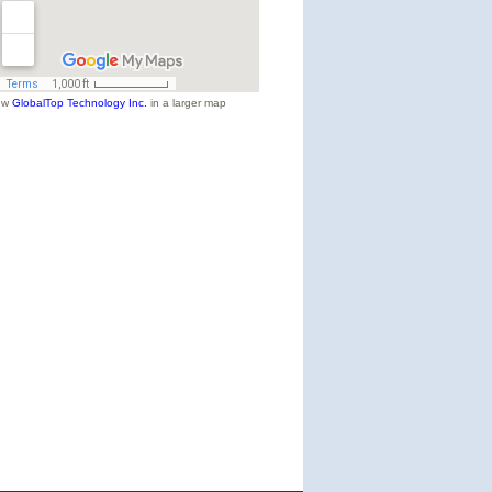
ew
GlobalTop Technology Inc.
in a larger map