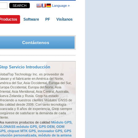
Language »
Productos
Software
PF
Visítanos
Contáctenos
Gtop Servicio Introducción
GlobalTop Technology Inc. es proveedor de
aiwan y el fabricante en América del Norte,
mérica del Sur, Asia Occidental, Europa del Sur,
uropa Occidental, Europa del Norte, Asia
riental, Asia Meridional, Asia Central, Australia,
Nueva Zelanda y Rusia. Gtop ha estado
ofreciendo a nuestros clientes Módulos GNSS de
lta calidad desde 2006. Con tanto tecnología
avanzada y 8 años de experiencia, Gtop siempre
asegúrese de satisfacer la demanda de cada
liente.
Vea nuestros productos de calidad
Módulo GPS
,
GLONASS módulo GPS
,
GPS OEM
,
ODM
GPS
,
chipset MTK GPS
,
innovador GPS
,
GPS
solución personalizada
,
módulo de la antena