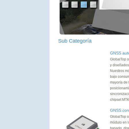
Sub Categoría
GNSS aut
GlobalTop o
y diseñados
Nuestros mó
bajo consum
mayoría de l
posicionamie
sincronizac
chipset MTK
GNSS con 
GlobalTop o
módulo en l
basado, di