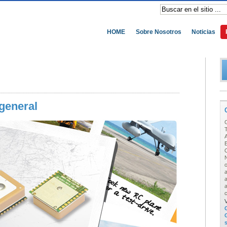
HOME
Sobre Nosotros
Noticias
general
T
A
E
O
a
c