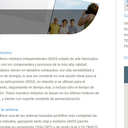
C
Gl
No
In
TE
FA
ónomo
Co
frece módulos independientes GNSS estado de arte fabricados
 con los componentes y procesos de la más alta calidad.
dulos vienen en tamaños compactos, con alta sensibilidad y
o de energía, lo que las convierte en una opción ideal para la
as aplicaciones GNSS, no importa si se utilizan para el
nto, seguimiento en tiempo real, o incluso sólo el tiempo de
ión. Todos nuestros módulos se basan en los últimos motores de
, y vienen con soporte completo de personalización.
la antena
frece una de las antenas basadas portoflios más completas de
a industria; apoyando tanto chip y módulos GNSS parche
sponible en monomodo (Sólo GPS) y de modo dual (/ GLONASS,